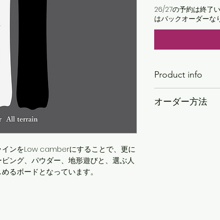
26/27の予約は終
はバックオーダーな
Product info
Core type : Soft
オーダー方法
Length :1520
Contact length:110
Effective edge: 1170
Nose width:286
Center width:246
ンをLow camberにすることで、更に
ービング、パウダー、地形遊びと、選ぶ人
Tail width:286
しめるボードとなっています。
Radius 8000-8600
Stance location:-2
Rocker :Low camb
Total Volume : 385
Nose Volume : 204