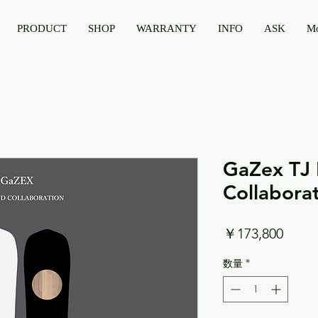
PRODUCT
SHOP
WARRANTY
INFO
ASK
M
GaZex TJ
Collabora
価
￥173,800
格
数量
*