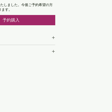
了いたしました。今後ご予約希望の方
ります。
予約購入
0
0
er
,184 ㎟
,818 ㎟